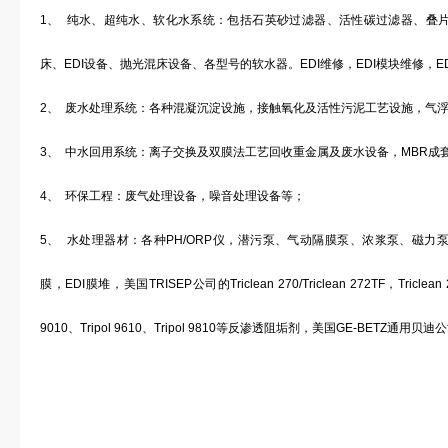
1、 纯水、超纯水、软化水系统：包括石英砂过滤器、活性碳过滤器、叠
床、EDI设备、抛光混床设备、各型号的软水器。EDI维修，EDI模块维修，E
2、 废水处理系统：各种混凝沉淀设施，接触氧化及活性污泥工艺设施，气
3、 中水回用系统：离子交换及双膜法工艺回收重金属及废水设备，MBR成
4、 环保工程：废气处理设备，噪音处理设备等；
5、 水处理器材：各种PH/ORP仪，潜污泵、气动隔膜泵、浓浆泵、磁
膜，EDI膜堆，美国TRISEP公司的Triclean 270/Triclean 272TF，Triclea
9010、Tripol 9610、Tripol 9810等反渗透阻垢剂，美国GE-BETZ通用贝